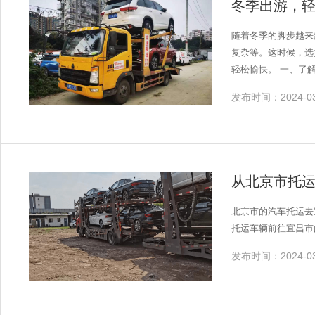
冬季出游，
随着冬季的脚步越来
复杂等。这时候，选
轻松愉快。 一、了解汽车托运的优势 省时省力：无需亲自驾驶，节省时间和精力，让您的旅途更加轻松愉悦。 安全可靠：专业的汽车托运公司具备
完善的运输设备和严格的管理制度，
发布时间：2024-03
缚。 价格合理：相对于自驾出行，汽车托运费用更为合理，且大多包含保险费用，无需额外购买。 二、选择优质的汽车托运公司 查询资质：在选择
汽车托运公司时，首先要
时，要对其报价进行比较，选择性价比高的公司。 服务质量
价：查看客户的评价和反馈，了解公司
间，以便公司安排合适的车位和人员。 车辆检查：在托运前，对车辆进行全
从北京市托
同：与托运公司签订正式的运输合同，明确双方
和合同约定，安排合适的车辆将您的车辆安
北京市的汽车托运去
确保车辆无损。 总之，在冬季旅游出行时选择汽车托运是一种明智的选择。通过选择优质的汽车托运公司，并了解其优势和流程，您可以享受到省心
托运车辆前往宜昌市
省力、安全可靠、灵
好时光吧！
发布时间：2024-03