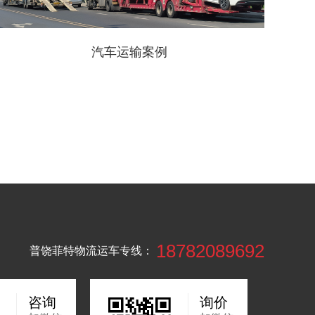
汽车运输案例
18782089692
普饶菲特物流运车专线：
咨询
询价