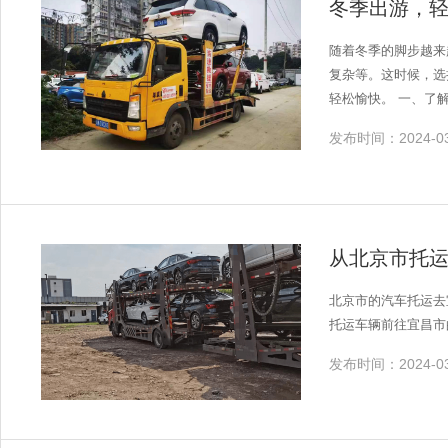
冬季出游，
随着冬季的脚步越来
复杂等。这时候，选
轻松愉快。 一、了解汽车托运的优势 省时省力：无需亲自驾驶，节省时间和精力，让您的旅途更加轻松愉悦。 安全可靠：专业的汽车托运公司具备
完善的运输设备和严格的管理制度，
发布时间：2024-03
缚。 价格合理：相对于自驾出行，汽车托运费用更为合理，且大多包含保险费用，无需额外购买。 二、选择优质的汽车托运公司 查询资质：在选择
汽车托运公司时，首先要
时，要对其报价进行比较，选择性价比高的公司。 服务质量
价：查看客户的评价和反馈，了解公司
间，以便公司安排合适的车位和人员。 车辆检查：在托运前，对车辆进行全
从北京市托
同：与托运公司签订正式的运输合同，明确双方
和合同约定，安排合适的车辆将您的车辆安
北京市的汽车托运去
确保车辆无损。 总之，在冬季旅游出行时选择汽车托运是一种明智的选择。通过选择优质的汽车托运公司，并了解其优势和流程，您可以享受到省心
托运车辆前往宜昌市
省力、安全可靠、灵
好时光吧！
发布时间：2024-03