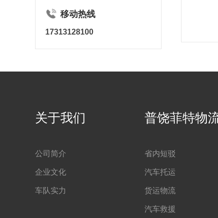
移动热线
17313128100
关于我们
普饶菲特物
公司简介
省内短驳
企业文化
汽车托运
车队实力
货运物流
汽车救援